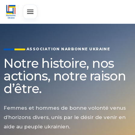
À VENIR
PASSÉ
ASSOCIATION NARBONNE UKRAINE
Notre histoire, nos
actions, notre raison
d’être.
Femmes et hommes de bonne volonté venus
d’horizons divers, unis par le désir de venir en
aide au peuple ukrainien.