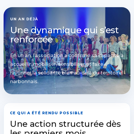
UN AN DÉJÀ
Une dynamique qui s’est
renforcée
En un an, l’association a confirmé sa capacité à
accueillir, mobiliser, sensibiliser et faire
rayonner la solidarité bien au-delà du territoire
narbonnais.
CE QUI A ÉTÉ RENDU POSSIBLE
Une action structurée dès
les premiers mois