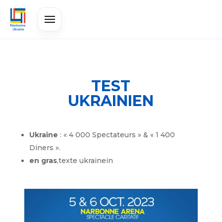
TEST
UKRAINIEN
Ukraine
: « 4 000 Spectateurs » & « 1 400
Diners ».
en gras
,texte ukrainein