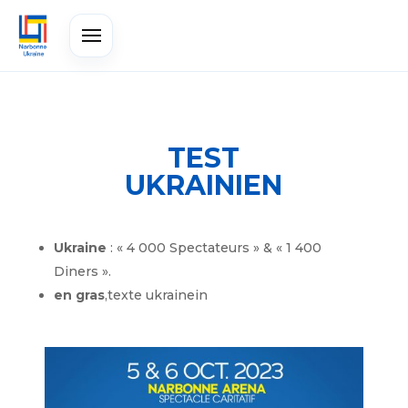
TEST
UKRAINIEN
Ukraine
: « 4 000 Spectateurs » & « 1 400
Diners ».
en gras
,texte ukrainein