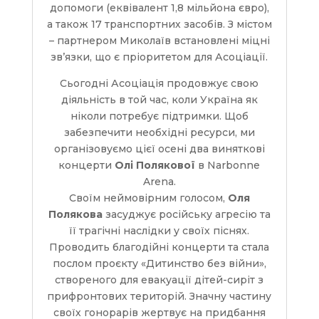
допомоги (еквівалент 1,8 мільйона євро),
а також 17 транспортних засобів. З містом
– партнером Миколаїв встановлені міцні
зв’язки, що є пріоритетом для Асоціації.
Сьогодні Асоціація продовжує свою
діяльність в той час, коли Україна як
ніколи потребує підтримки. Щоб
забезпечити необхідні ресурси, ми
організовуємо цієї осені два виняткові
концерти
Олі Полякової
в Narbonne
Arena.
Своїм неймовірним голосом,
Оля
Полякова
засуджує російську агресію та
її трагічні наслідки у своїх піснях.
Проводить благодійні концерти та стала
послом проєкту «Дитинство без війни»,
створеного для евакуації дітей-сиріт з
прифронтових територій. Значну частину
своїх гонорарів жертвує на придбання